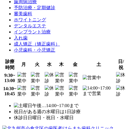
歯周病治療
予防治療・定期健診
審美歯科
ホワイトニング
デンタルエステ
インプラント治療
入れ歯
成人矯正（矯正歯科）
小児歯科・小児矯正
診療
日/
月
火
水
木
金
土
時間
祝
9:30~
13:00
14:30~
18:45
…14:00~17:00まで
祝日がある週の水曜日は1日診療
休診日
日曜日・祝日・水曜日