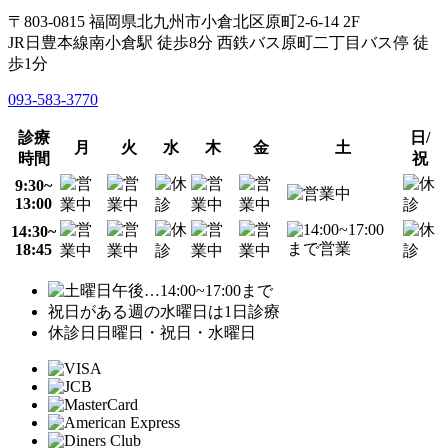
〒803-0815 福岡県北九州市小倉北区原町2-6-14 2F
JR日豊本線南小倉駅 徒歩8分 西鉄バス原町二丁目バス停 徒
歩1分
093-583-3770
診療
日/
月
火
水
木
金
土
時間
祝
9:30~
13:00
14:30~
18:45
…14:00~17:00まで
祝日がある週の水曜日は1日診療
休診日
日曜日・祝日・水曜日