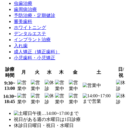
虫歯治療
歯周病治療
予防治療・定期健診
審美歯科
ホワイトニング
デンタルエステ
インプラント治療
入れ歯
成人矯正（矯正歯科）
小児歯科・小児矯正
診療
日/
月
火
水
木
金
土
時間
祝
9:30~
13:00
14:30~
18:45
…14:00~17:00まで
祝日がある週の水曜日は1日診療
休診日
日曜日・祝日・水曜日