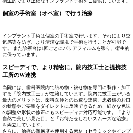
衛生的でより正確なインプラント手術をご提供しています。
個室の手術室（オペ室）で行う治療
インプラント手術は個室の手術室で行います。それにより空
気感染を防ぎ、より清潔な環境で手術を行うことが可能で
す。 また診療台は1回ごとにバリアフィルムを張り、衛生的
に保っています。
スピーディで、より精密に。院内技工士と提携技
工所のW連携
当院には、歯科医院内で詰め物・被せ物を専門に製作・加工
する「院内技工士」が在籍しています。院内に技工士がいる
最大のメリットは、歯科医師との迅速な連携。患者様のお口
の状態やご要望をダイレクトに反映できるため、細かな色味
の調整や形状の修正にもスピーディに対応可能です。「より
自然で美しい見た目」と「お待たせしないスムーズな治療」
を両立しています。
さらに、治療の難易度や使用する素材（セラミックやインプ