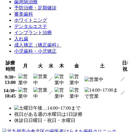
歯周病治療
予防治療・定期健診
審美歯科
ホワイトニング
デンタルエステ
インプラント治療
入れ歯
成人矯正（矯正歯科）
小児歯科・小児矯正
診療
日/
月
火
水
木
金
土
時間
祝
9:30~
13:00
14:30~
18:45
…14:00~17:00まで
祝日がある週の水曜日は1日診療
休診日
日曜日・祝日・水曜日