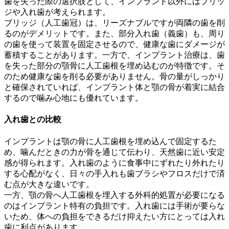
歯を失った際の選択肢として、インプラント以外にはブリッ
ジや入れ歯が考えられます。
ブリッジ（人工歯冠）は、リーズナブルですが両隣の歯を削
るのがデメリットです。また、部分入れ歯（義歯）も、周り
の歯を使って装置を固定させるので、健康な歯にダメージが
蓄積することがあります。一方で、インプラント治療は、歯
を失った部分の顎骨に人工歯根を埋め込むのが特徴です。そ
のため健康な歯を削る必要がありません。骨の量がしっかり
と確保されていれば、インプラント体と顎の骨が着実に結合
するので噛み心地にも優れています。
入れ歯との比較
インプラントは顎の骨に人工歯根を埋め込んで固定するた
め、噛んだときの力が骨を通じて伝わり、天然歯に近い安定
感が得られます。入れ歯のように食事中にずれたり外れたり
する心配がなく、日々の手入れも歯ブラシやフロスだけで済
む点が大きな違いです。
一方、顎の骨へ人工歯根を埋入する外科的処置が必要になる
のはインプラント特有の負担です。入れ歯には手術が要らな
いため、体への負担をできるだけ抑えたい方にとっては入れ
歯に利点があります。