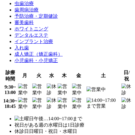
虫歯治療
歯周病治療
予防治療・定期健診
審美歯科
ホワイトニング
デンタルエステ
インプラント治療
入れ歯
成人矯正（矯正歯科）
小児歯科・小児矯正
診療
日/
月
火
水
木
金
土
時間
祝
9:30~
13:00
14:30~
18:45
…14:00~17:00まで
祝日がある週の水曜日は1日診療
休診日
日曜日・祝日・水曜日