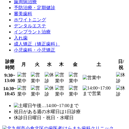
歯周病治療
予防治療・定期健診
審美歯科
ホワイトニング
デンタルエステ
インプラント治療
入れ歯
成人矯正（矯正歯科）
小児歯科・小児矯正
診療
日/
月
火
水
木
金
土
時間
祝
9:30~
13:00
14:30~
18:45
…14:00~17:00まで
祝日がある週の水曜日は1日診療
休診日
日曜日・祝日・水曜日